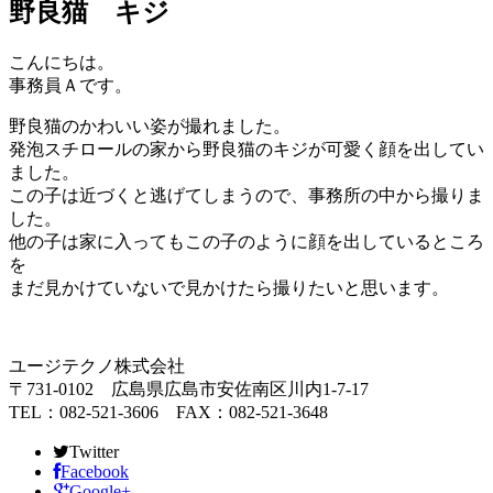
野良猫 キジ
こんにちは。
事務員Ａです。
野良猫のかわいい姿が撮れました。
発泡スチロールの家から
野良猫のキジ
が可愛く顔を出してい
ました。
この子は近づくと逃げてしまうので、事務所の中から撮りま
した。
他の子は家に入ってもこの子のように顔を出しているところ
を
まだ見かけていないで見かけたら撮りたいと思います。
ユージテクノ株式会社
〒731-0102 広島県広島市安佐南区川内1-7-17
TEL：082-521-3606 FAX：082-521-3648
Twitter
Facebook
Google+