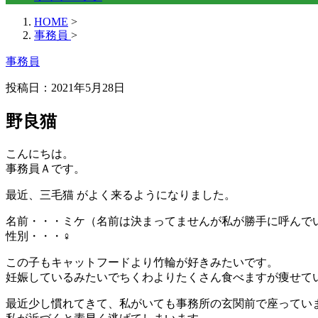
HOME
>
事務員
>
事務員
投稿日：2021年5月28日
野良猫
こんにちは。
事務員Ａです。
最近、
三毛猫
がよく来るようになりました。
名前・・・ミケ（名前は決まってませんが私が勝手に呼んで
性別・・・♀
この子もキャットフードより
竹輪
が好きみたいです。
妊娠しているみたいでちくわよりたくさん食べますが痩せて
最近少し慣れてきて、私がいても事務所の玄関前で座ってい