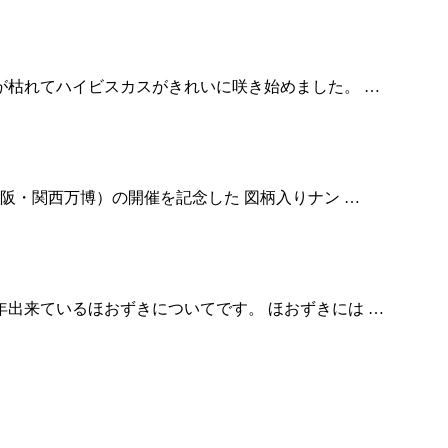
が枯れてハイビスカスがきれいに咲き始めました。 …
大阪・関西万博）の開催を記念した 図柄入りナン …
年出来ているほおずきについてです。 ほおずきには …